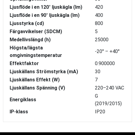
Ljusflöde i en 120° ljuskägla (lm)
420
Ljusflöde i en 90° ljuskägla (lm)
400
Ljusstyrka (cd)
800
Färgavvikelser (SDCM)
5
Medellivslängd (h)
25000
Högsta/lägsta
-20° – +40°
omgivningstemperatur
Effektfaktor
0.900000
Ljuskällans Strömstyrka (mA)
30
Ljuskällans Effekt (W)
7
Ljuskällans Spänning (V)
220–240 VAC
G
Energiklass
(2019/2015)
IP-klass
IP20