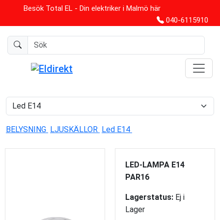
Besök Total EL - Din elektriker i Malmö här
040-6115910
BELYSNING
LJUSKÄLLOR
Led E14
LED-LAMPA E14
PAR16
Lagerstatus:
Ej i
Lager