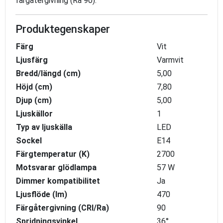
färgåtergivning (Ra 90).
Produktegenskaper
Färg
Vit
Ljusfärg
Varmvit
Bredd/längd (cm)
5,00
Höjd (cm)
7,80
Djup (cm)
5,00
Ljuskällor
1
Typ av ljuskälla
LED
Sockel
E14
Färgtemperatur (K)
2700
Motsvarar glödlampa
57 W
Dimmer kompatibilitet
Ja
Ljusflöde (lm)
470
Färgåtergivning (CRI/Ra)
90
Spridningsvinkel
36°