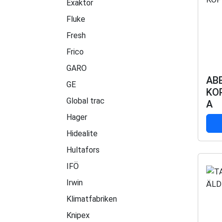
Exaktor
Fluke
Fresh
Frico
GARO
AB
GE
KO
Global trac
A
Hager
Hidealite
Hultafors
IFÖ
Irwin
Klimatfabriken
Knipex