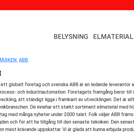
BELYSNING
ELMATERIAL
MÄRKEN
ABB
B
 ett globalt företag och svenska ABB är en ledande leverantör 
rocess- och industriautomation. Företagets framgång beror till s
eckling, att ständigt ligga i framkant av utvecklingen. Det är al
onikbranschen. De innehar ett starkt sortiment elmaterial med hö
tag med många nyheter under 2000 talet. Folk väljer ABB främst
gden och för att ha tillgång till den senaste tekniken. Den sena
n mest krävande uppskattar. Vi är glada att kunna erbjuda produk