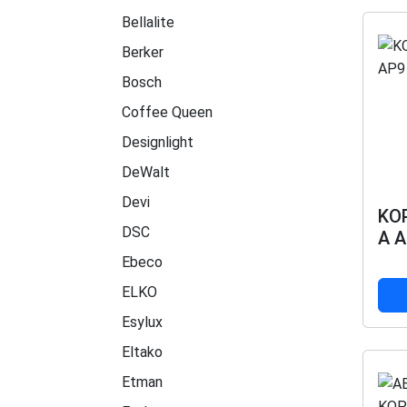
Bellalite
Berker
Bosch
Coffee Queen
Designlight
DeWalt
Devi
KO
DSC
A A
Ebeco
ELKO
Esylux
Eltako
Etman