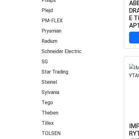
Philips
AB
DR
Plejd
E T
PM-FLEX
AP
Prysmian
Radium
Schneider Electric
SG
Star Trading
Steinel
Sylvania
Tego
Theben
Tillex
IM
RY
TOLSEN