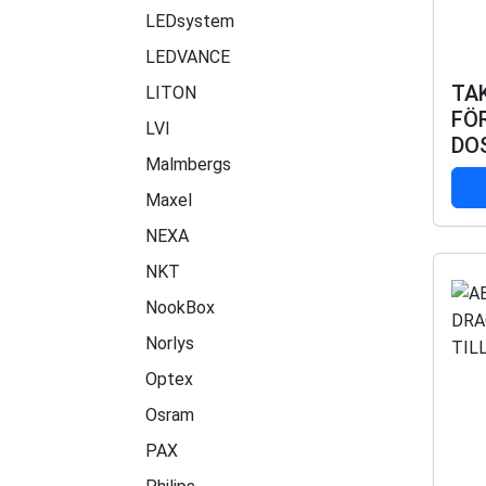
LEDsystem
LEDVANCE
TA
LITON
FÖ
LVI
DO
Malmbergs
Maxel
NEXA
NKT
NookBox
Norlys
Optex
Osram
PAX