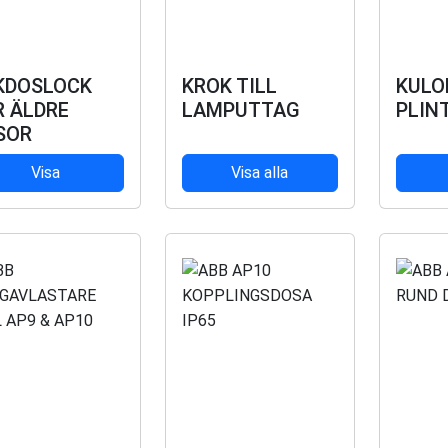
KDOSLOCK
KROK TILL
KULO
R ÄLDRE
LAMPUTTAG
PLIN
SOR
Visa
Visa alla