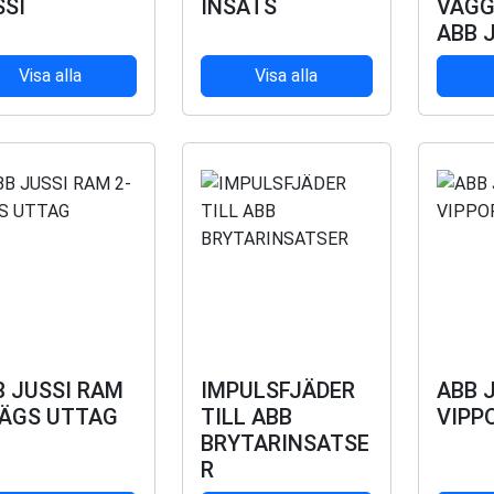
SSI
INSATS
VÄGG 
ABB 
Visa alla
Visa alla
B JUSSI RAM
IMPULSFJÄDER
ABB 
VÄGS UTTAG
TILL ABB
VIPP
BRYTARINSATSE
R