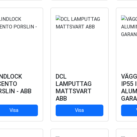
INDLOCK
DCL
VÄGG
CENTO
LAMPUTTAG
IP55 I
SLIN - ABB
MATTSVART
ALUM
ABB
GAR
Visa
Visa