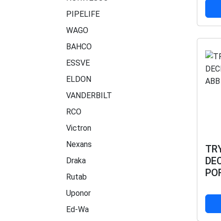
PIPELIFE
WAGO
BAHCO
ESSVE
ELDON
VANDERBILT
RCO
Victron
Nexans
TR
DE
Draka
POR
Rutab
Uponor
Ed-Wa