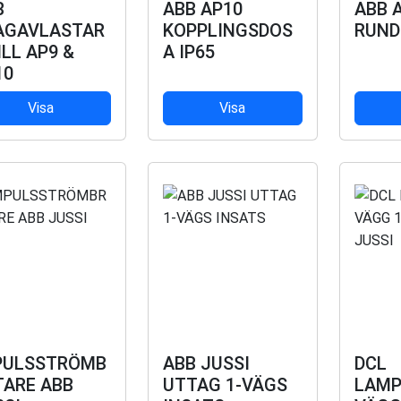
B
ABB AP10
ABB A
AGAVLASTAR
KOPPLINGSDOS
RUND
ILL AP9 &
A IP65
10
Visa
Visa
PULSSTRÖMB
ABB JUSSI
DCL
TARE ABB
UTTAG 1-VÄGS
LAMP