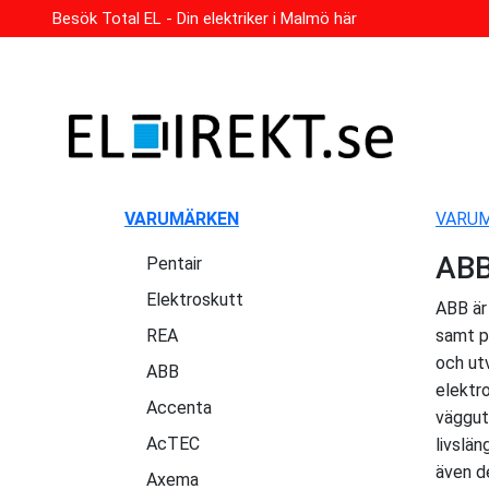
Besök Total EL - Din elektriker i Malmö här
VARUMÄRKEN
VARU
AB
Pentair
Elektroskutt
ABB är
REA
samt p
och utv
ABB
elektr
Accenta
väggut
AcTEC
livslän
även de
Axema