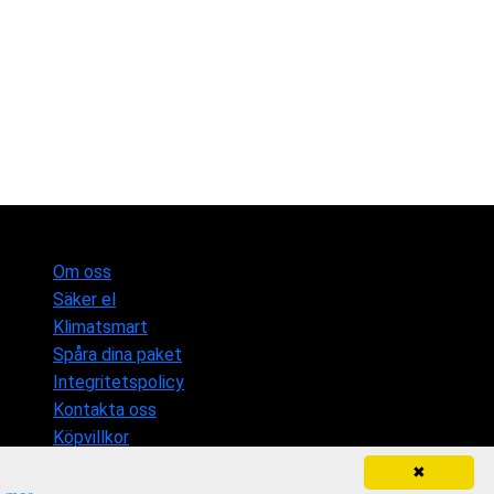
Om oss
Säker el
Klimatsmart
Spåra dina paket
Integritetspolicy
Kontakta oss
Köpvillkor
✖