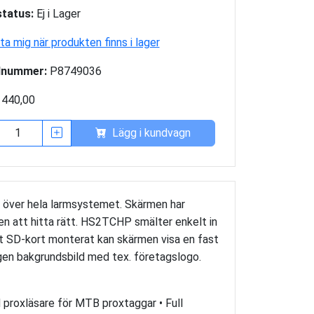
tatus:
Ej i Lager
a mig när produkten finns i lager
lnummer:
P8749036
 440,00
Lägg i kundvagn
 över hela larmsystemet. Skärmen har
en att hitta rätt. HS2TCHP smälter enkelt in
tt SD-kort monterat kan skärmen visa en fast
n egen bakgrundsbild med tex. företagslogo.
d proxläsare för MTB proxtaggar • Full