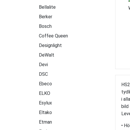
Bellalite
Berker
Bosch
Coffee Queen
Designlight
DeWalt
Devi
DSC
Ebeco
HS2T
tydl
ELKO
i al
Esylux
bild
Eltako
Leve
Etman
• Hö