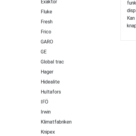
Exaktor
funk
disp
Fluke
Kan 
Fresh
kna
Frico
GARO
GE
Global trac
Hager
Hidealite
Hultafors
IFÖ
Irwin
Klimatfabriken
Knipex