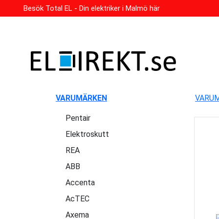
Besök Total EL - Din elektriker i Malmö här
VARUMÄRKEN
VARU
Pentair
Elektroskutt
REA
ABB
Accenta
AcTEC
Axema