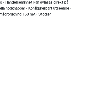
ng • Händelseminnet kan avläsas direkt på
ella nödknappar • Konfigurerbart utseende •
ömförbrukning 160 mA • Stödjer