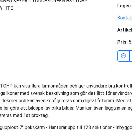
Lagers
Kontakt
Artike
Pris:
5
CHP kan visa flera larmområden och ger användare bra kontroll
iga ikoner med svensk beskrivning som gör det lätt för användar
la dekorer och kan även konfigureras som digital fotoram. Med e
 eller göra ett bildspel av olika bilder. Man kan även lägga in e
reras med 1st proxtag.
gupplöst 7" pekskärm • Hanterar upp till 128 sektioner • Inbygg