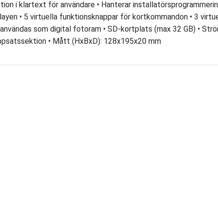
tion i klartext för användare • Hanterar installatörsprogrammeri
layen • 5 virtuella funktionsknappar för kortkommandon • 3 virtu
användas som digital fotoram • SD-kortplats (max 32 GB) • Str
ppsatssektion • Mått (HxBxD): 128x195x20 mm