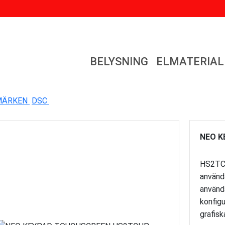
BELYSNING
ELMATERIAL
MÄRKEN
DSC
NEO K
HS2TCHP
använd
använd
konfig
grafisk