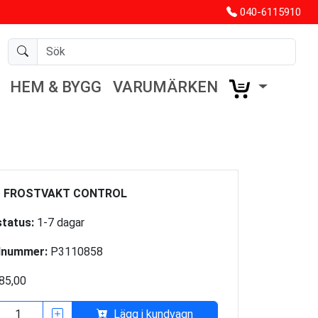
040-6115910
HEM & BYGG
VARUMÄRKEN
 FROSTVAKT CONTROL
tatus:
1-7 dagar
lnummer:
P3110858
85,00
Lägg i kundvagn