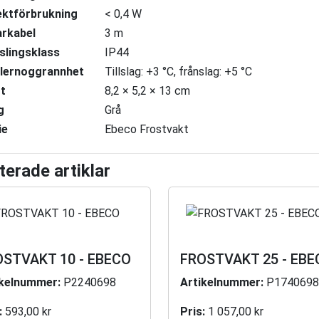
ektförbrukning
< 0,4 W
arkabel
3 m
slingsklass
IP44
lernoggrannhet
Tillslag: +3 °C, frånslag: +5 °C
t
8,2 × 5,2 × 13 cm
g
Grå
ie
Ebeco Frostvakt
terade artiklar
OSTVAKT 10 - EBECO
FROSTVAKT 25 - EBE
ikelnummer:
P2240698
Artikelnummer:
P1740698
:
593,00 kr
Pris:
1 057,00 kr