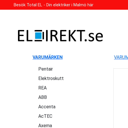
Besök Total EL - Din elektriker i Malmö här
VARUMÄRKEN
VARU
Pentair
Elektroskutt
REA
ABB
Accenta
AcTEC
Axema