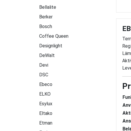
Bellalite
Berker
Bosch
EB
Coffee Queen
Term
Designlight
Regl
Läm
DeWalt
Akti
Devi
Leve
DSC
Pr
Ebeco
ELKO
Fun
Esylux
Anv
Akt
Eltako
Ans
Etman
Bel