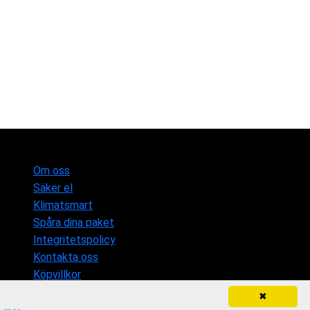
Om oss
Säker el
Klimatsmart
Spåra dina paket
Integritetspolicy
Kontakta oss
Köpvillkor
✖