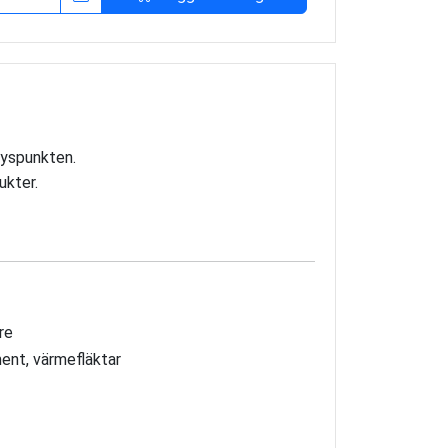
ryspunkten.
ukter.
re
ent, värmefläktar