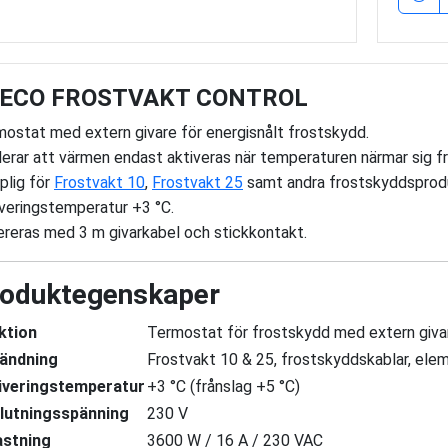
ECO FROSTVAKT CONTROL
ostat med extern givare för energisnålt frostskydd.
erar att värmen endast aktiveras när temperaturen närmar sig f
plig för
Frostvakt 10
,
Frostvakt 25
samt andra frostskyddsprod
veringstemperatur +3 °C.
reras med 3 m givarkabel och stickkontakt.
oduktegenskaper
ktion
Termostat för frostskydd med extern giva
ändning
Frostvakt 10 & 25, frostskyddskablar, elem
iveringstemperatur
+3 °C (frånslag +5 °C)
lutningsspänning
230 V
astning
3600 W / 16 A / 230 VAC