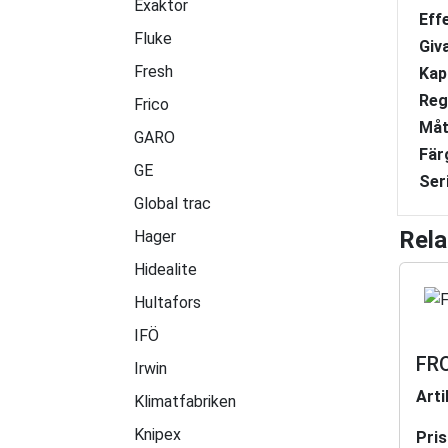
Exaktor
Eff
Fluke
Giv
Fresh
Kap
Reg
Frico
Måt
GARO
Fär
GE
Ser
Global trac
Rela
Hager
Hidealite
Hultafors
IFÖ
FR
Irwin
Art
Klimatfabriken
Knipex
Pris