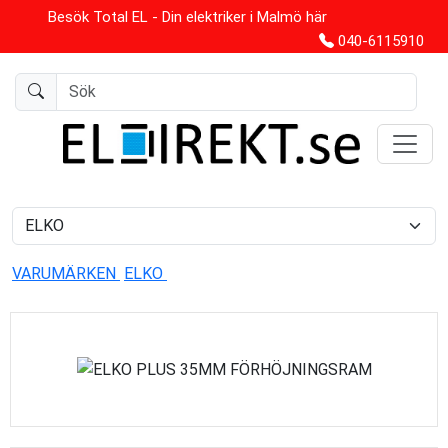
Besök Total EL - Din elektriker i Malmö här
040-6115910
VARUMÄRKEN
ELKO