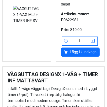
dagar
Artikelnummer:
P0622981
Pris:
819,00
Lägg i kundvagn
VÄGGUTTAG DESIGNX 1-VÄG + TIMER
INF MATTSVART
Infällt 1-vägs vägguttag i DesignX-serie med inbyggd
timer (2-pol). Tillverkat i reptålig, halogenfri
termoplast med modern design. Timern kan ställas
mellan 5 minuter och 8 timmar och har indikeringslampa