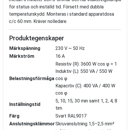
för status och inställd tid. Försett med dubbla
temperaturskydd. Monteras i standard apparatdosa
c/c 60 mm. Kräver nolledare.
Produktegenskaper
Märkspänning
230 V ~ 50 Hz
Märkström
16 A
Resistiv (R): 3600 W cos φ = 1
Induktiv (L): 550 VA / 550 W
Belastningsförmåga
cos φ
Kapacitiv (C): 400 VA / 400 W
cos φ
5, 10, 15, 30 min samt 1, 2, 4, 8
Inställningstid
tim
Färg
Svart RAL9017
Anslutningsklämmor
Skruvanslutning 1,5–2,5 mm²