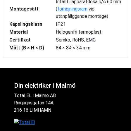
Infällt i apparatdosa c/c 60 mm
Montagesätt
(
förhöjningsram
vid
utanpåliggande montage)
Kapslingsklass
IP21
Material
Halogenfri termoplast
Certifikat
Semko, RoHS, EMC
Mått (B × H × D)
84 × 84 × 34 mm
Din elektriker i Malmö
Total EL i Malmö AB
Ringugnsgatan 14A
216 16 LIMHAMN