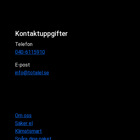
Kontaktuppgifter
Telefon
040-6115910
E-post
info@totalel.se
Om oss
Säker el
Klimatsmart
Spåra dina paket