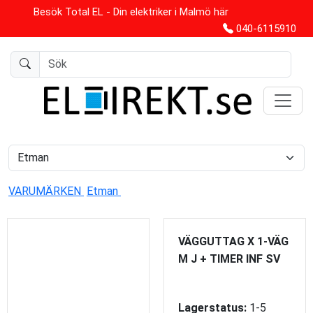
Besök Total EL - Din elektriker i Malmö här
040-6115910
VARUMÄRKEN
Etman
VÄGGUTTAG X 1-VÄG
M J + TIMER INF SV
Lagerstatus:
1-5