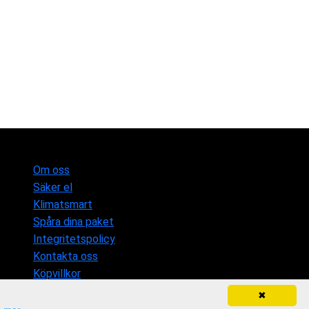
Om oss
Säker el
Klimatsmart
Spåra dina paket
Integritetspolicy
Kontakta oss
Köpvillkor
✖