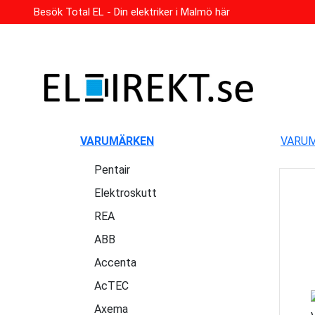
Besök Total EL - Din elektriker i Malmö här
VARUMÄRKEN
VARU
Pentair
Elektroskutt
REA
ABB
Accenta
AcTEC
Axema