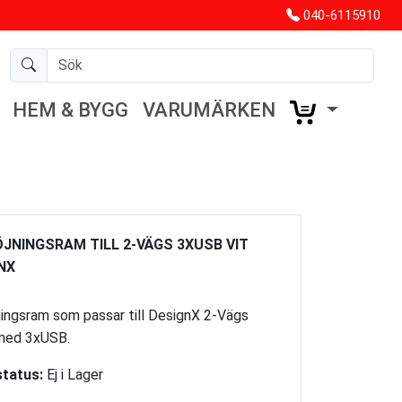
040-6115910
HEM & BYGG
VARUMÄRKEN
JNINGSRAM TILL 2-VÄGS 3XUSB VIT
NX
ningsram som passar till DesignX 2-Vägs
med 3xUSB.
tatus:
Ej i Lager