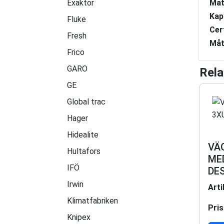
Exaktor
Mat
Kap
Fluke
Cer
Fresh
Måt
Frico
GARO
Rela
GE
Global trac
Hager
Hidealite
VÄ
Hultafors
MED
IFÖ
DE
Irwin
Art
Klimatfabriken
Pris
Knipex