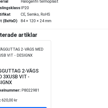
erial
Halogenfri termoplast
slingsklass
IP20
tifikat
CE, Semko, RoHS
t (BxHxD)
84 × 120 × 24 mm
terade artiklar
GGUTTAG 2-VÄGS
 3XUSB VIT -
SIGNX
ikelnummer:
P8022981
:
620,00 kr