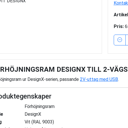
Kontakt
Artike
Pris:
6
RHÖJNINGSRAM DESIGNX TILL 2-VÄGS 
öjningsram ur DesignX-serien, passande
2V-uttag med USB
.
oduktegenskaper
Förhöjningsram
ie
DesignX
g
Vit (RAL 9003)