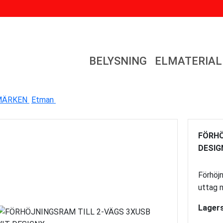
BELYSNING
ELMATERIAL
MÄRKEN
Etman
FÖRHÖ
DESIG
Förhöj
uttag 
Lagers