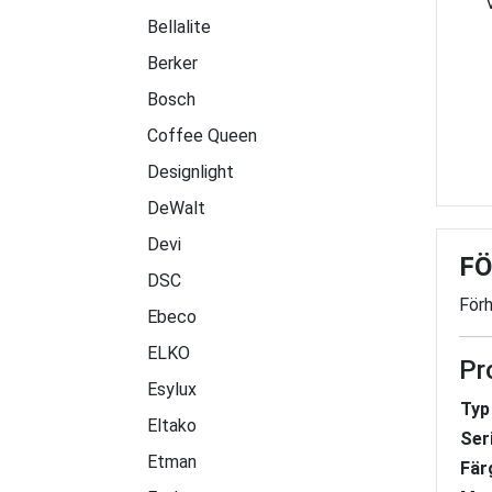
Bellalite
Berker
Bosch
Coffee Queen
Designlight
DeWalt
Devi
FÖ
DSC
Förh
Ebeco
ELKO
Pr
Esylux
Typ
Eltako
Ser
Etman
Fär