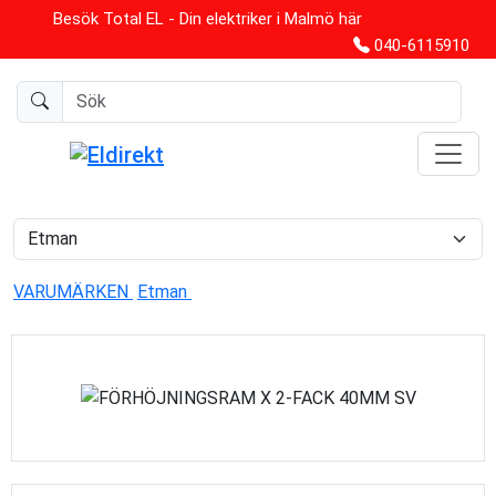
Besök Total EL - Din elektriker i Malmö här
040-6115910
VARUMÄRKEN
Etman