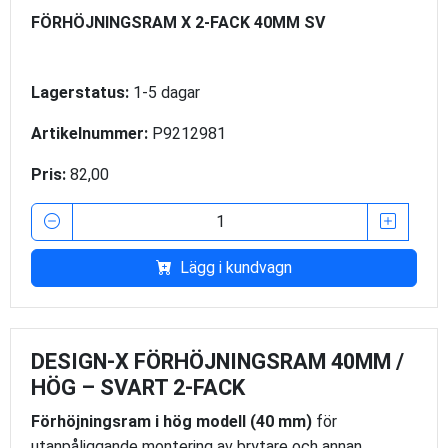
FÖRHÖJNINGSRAM X 2-FACK 40MM SV
Lagerstatus:
1-5 dagar
Artikelnummer:
P9212981
Pris:
82,00
Lägg i kundvagn
DESIGN-X FÖRHÖJNINGSRAM 40MM /
HÖG – SVART 2-FACK
Förhöjningsram i hög modell (40 mm)
för
utanpåliggande montering av brytare och annan