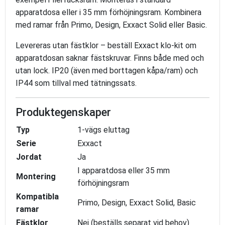
apparatdosa eller i 35 mm förhöjningsram. Kombinera
med ramar från Primo, Design, Exxact Solid eller Basic.
Levereras utan fästklor – beställ Exxact klo-kit om
apparatdosan saknar fästskruvar. Finns både med och
utan lock. IP20 (även med borttagen kåpa/ram) och
IP44 som tillval med tätningssats.
Produktegenskaper
Typ
1-vägs eluttag
Serie
Exxact
Jordat
Ja
I apparatdosa eller 35 mm
Montering
förhöjningsram
Kompatibla
Primo, Design, Exxact Solid, Basic
ramar
Fästklor
Nej (beställs separat vid behov)