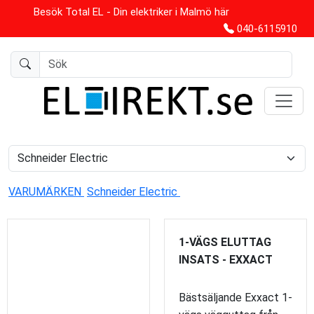
Besök Total EL - Din elektriker i Malmö här
040-6115910
VARUMÄRKEN
Schneider Electric
1-VÄGS ELUTTAG
INSATS - EXXACT
Bästsäljande Exxact 1-