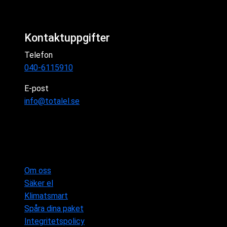
Kontaktuppgifter
Telefon
040-6115910
E-post
info@totalel.se
Om oss
Säker el
Klimatsmart
Spåra dina paket
Integritetspolicy