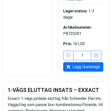
Lagerstatus:
1-3
dagar
Artikelnummer:
P8720281
Pris:
161,00
Lägg i kundvagn
1-VÄGS ELUTTAG INSATS – EXXACT
Exxact 1-vägs jordade eluttag från Schneider Electric.
Vägguttag som passar bra i kombinationsutförande, till
exempel i flerfacksram. Monteras i standard