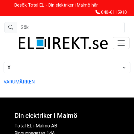
Besök Total EL - Din elektriker i Malmö här
040-6115910
VARUMÄRKEN
Din elektriker i Malmö
Total EL i Malmö AB
Ringugnsgatan 14A