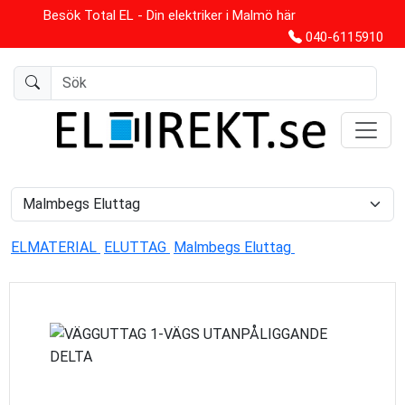
Besök Total EL - Din elektriker i Malmö här
040-6115910
ELMATERIAL
ELUTTAG
Malmbegs Eluttag