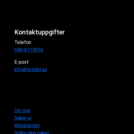
Kontaktuppgifter
Telefon
040-6115910
E-post
info@totalel.se
Om oss
Säker el
Klimatsmart
Spåra dina paket