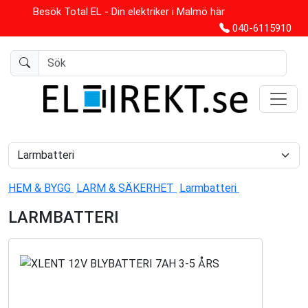
Besök Total EL - Din elektriker i Malmö här
040-6115910
HEM & BYGG
LARM & SÄKERHET
Larmbatteri
LARMBATTERI