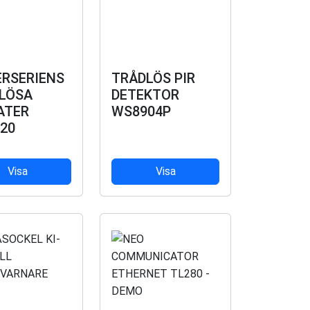
RSERIENS
TRÅDLÖS PIR
LÖSA
DETEKTOR
ATER
WS8904P
20
Visa
Visa