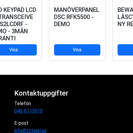
O KEYPAD LCD
MANÖVERPANEL
BEW
TRANSCEIVE
DSC RFK5500 -
LÅSC
S2LCDRF -
DEMO
NY R
MO - 3MÅN
RANTI
Visa
Visa
Kontaktuppgifter
Telefon
040-6115910
E-post
info@totalel.se