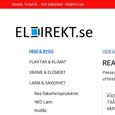
Besök Total EL - Din elektriker i Malmö här
HEM & BYGG
HEM &
REA
FLÄKTAR & KLIMAT
VÄRME & ELEMENT
Passa p
utförsä
LARM & SÄKERHET
Rea Säkerhetsprodukter
NEO Larm
Kodlås