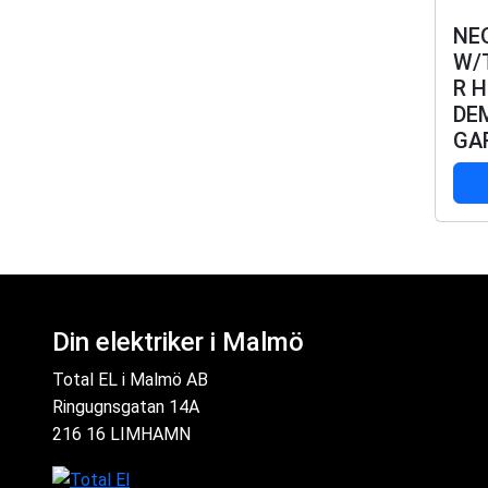
NE
W/
R H
DE
GA
Din elektriker i Malmö
Total EL i Malmö AB
Ringugnsgatan 14A
216 16 LIMHAMN