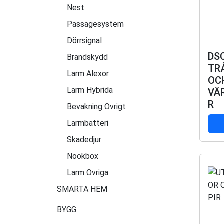
Nest
Passagesystem
Dörrsignal
DS
Brandskydd
TR
Larm Alexor
OC
Larm Hybrida
VÄ
R
Bevakning Övrigt
Larmbatteri
Skadedjur
Nookbox
Larm Övriga
SMARTA HEM
BYGG