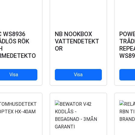
C WS8936
NB NOOKBOX
POWE
ÅDLÖS RÖK
VATTENDETEKT
TRÅD
H
OR
REPE
RMEDETEKTO
WS89
Visa
Visa