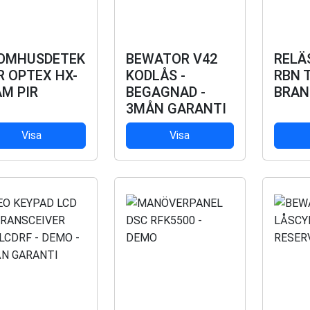
OMHUSDETEK
BEWATOR V42
RELÄ
R OPTEX HX-
KODLÅS -
RBN T
AM PIR
BEGAGNAD -
BRAN
3MÅN GARANTI
Visa
Visa