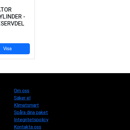
ATOR
YLINDER -
ESERVDEL
Visa
Om oss
Säker el
Klimatsmart
Spåra dina paket
Integritetspolicy
Kontakta oss