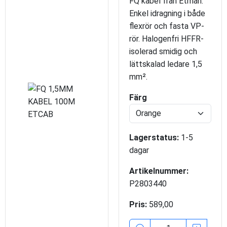
FQ kabel från Etman.
Enkel idragning i både
flexrör och fasta VP-
rör. Halogenfri HFFR-
isolerad smidig och
lättskalad ledare 1,5
mm².
Färg
Lagerstatus:
1-5
dagar
Artikelnummer:
P2803440
Pris:
589,00