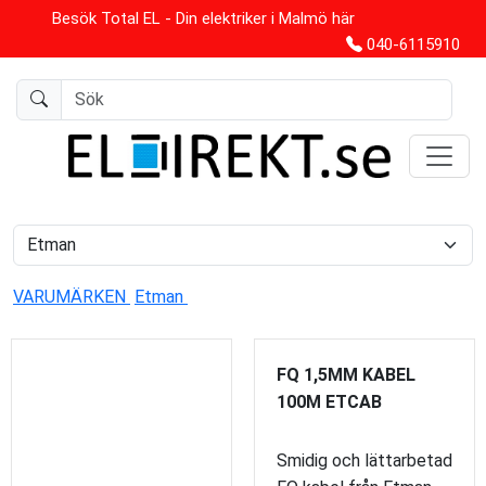
Besök Total EL - Din elektriker i Malmö här
040-6115910
VARUMÄRKEN
Etman
FQ 1,5MM KABEL
100M ETCAB
Smidig och lättarbetad