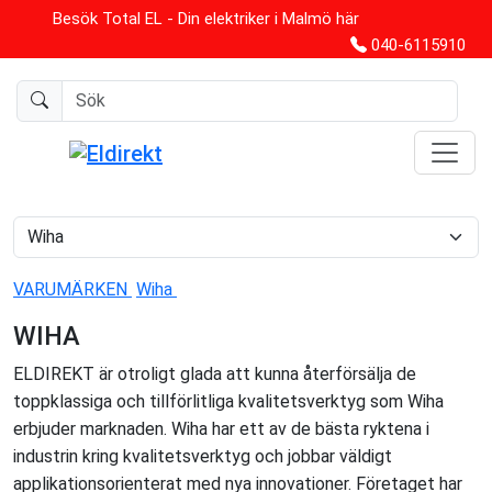
Besök Total EL - Din elektriker i Malmö här
040-6115910
VARUMÄRKEN
Wiha
WIHA
ELDIREKT är otroligt glada att kunna återförsälja de
toppklassiga och tillförlitliga kvalitetsverktyg som Wiha
erbjuder marknaden. Wiha har ett av de bästa ryktena i
industrin kring kvalitetsverktyg och jobbar väldigt
applikationsorienterat med nya innovationer. Företaget har