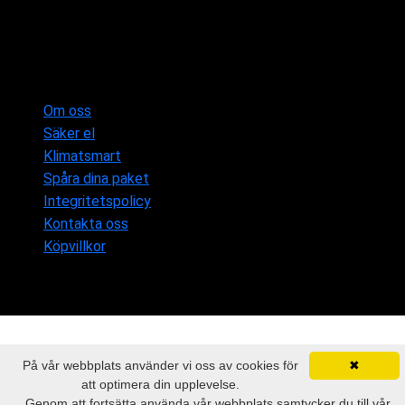
Om oss
Säker el
Klimatsmart
Spåra dina paket
Integritetspolicy
Kontakta oss
Köpvillkor
På vår webbplats använder vi oss av cookies för
✖
att optimera din upplevelse.
Genom att fortsätta använda vår webbplats samtycker du till vår