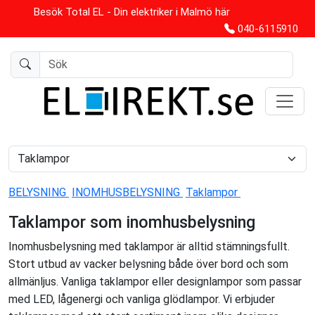
Besök Total EL - Din elektriker i Malmö här
040-6115910
BELYSNING
INOMHUSBELYSNING
Taklampor
Taklampor som inomhusbelysning
Inomhusbelysning med taklampor är alltid stämningsfullt.
Stort utbud av vacker belysning både över bord och som
allmänljus. Vanliga taklampor eller designlampor som passar
med LED, lågenergi och vanliga glödlampor. Vi erbjuder