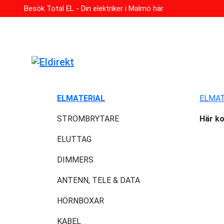
Besök Total EL - Din elektriker i Malmö här
ELMATERIAL
ELMA
STRÖMBRYTARE
Här ko
ELUTTAG
DIMMERS
ANTENN, TELE & DATA
HÖRNBOXAR
KABEL