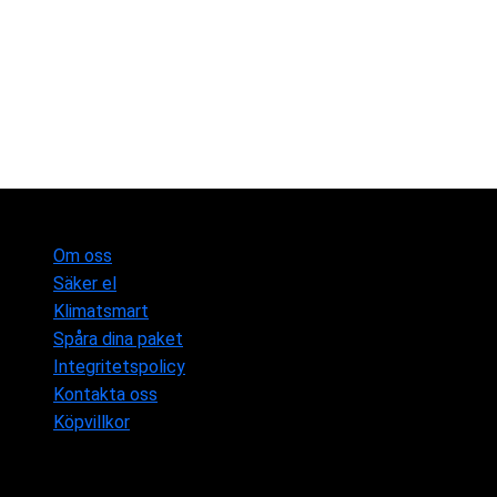
Om oss
Säker el
Klimatsmart
Spåra dina paket
Integritetspolicy
Kontakta oss
Köpvillkor