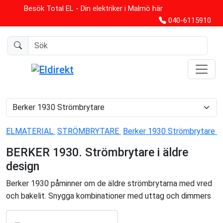
Besök Total EL - Din elektriker i Malmö här
040-6115910
ELMATERIAL
STRÖMBRYTARE
Berker 1930 Strömbrytare
BERKER 1930. Strömbrytare i äldre
design
Berker 1930 påminner om de äldre strömbrytarna med vred
och bakelit. Snygga kombinationer med uttag och dimmers