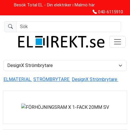
Besök Total EL - Din elektriker i Malmö här
040-6115910
ELMATERIAL
STRÖMBRYTARE
DesignX Strömbrytare