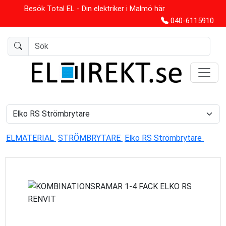
Besök Total EL - Din elektriker i Malmö här
040-6115910
ELMATERIAL
STRÖMBRYTARE
Elko RS Strömbrytare