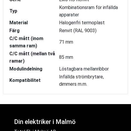
Kombinationsram för infällda
Typ
apparater
Material
Halogenfri termoplast
Färg
Renvit (RAL 9003)
C/C mått (inom
71 mm
samma ram)
C/C mått (mellan två
85 mm
ramar)
Modulindelning
Löstagbara mellanribbor
Infällda strömbrytare,
Kompatibilitet
dimmers m.m.
Din elektriker i Malmö