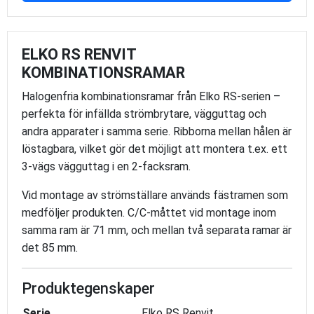
ELKO RS RENVIT
KOMBINATIONSRAMAR
Halogenfria kombinationsramar från Elko RS-serien –
perfekta för infällda strömbrytare, vägguttag och
andra apparater i samma serie. Ribborna mellan hålen är
löstagbara, vilket gör det möjligt att montera t.ex. ett
3-vägs vägguttag i en 2-facksram.
Vid montage av strömställare används fästramen som
medföljer produkten. C/C-måttet vid montage inom
samma ram är 71 mm, och mellan två separata ramar är
det 85 mm.
Produktegenskaper
Serie
Elko RS Renvit